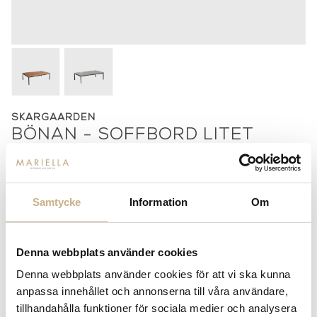
SKARGAARDEN
BÖNAN - SOFFBORD LITET
Skiva
Teak
Granit
8 000 kr
14 000 kr
Samtycke
Information
Om
-
+
LÄGG I VARUKORG
Denna webbplats använder cookies
Lagerstatus:
Beställningsvara
Denna webbplats använder cookies för att vi ska kunna
anpassa innehållet och annonserna till våra användare,
14 dagars returrätt på lagervaror.
Läs mer
tillhandahålla funktioner för sociala medier och analysera
Leverans inom 3-5 arbetsdagar på lagervaror