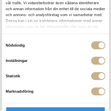
vår trafik. Vi vidarebefordrar även sådana identifierare
Få
10% välkomstrabatt
när du registrerar dig för vårt
och annan information från din enhet till de sociala medier
nyhetsbrev
och annons- och analysföretag som vi samarbetar med.
Fri frakt på mindra varor vid köp över 1000:-
Dessa kan i sin tur kombinera informationen med annan
900:- i frakt vid köp av större möbler
information som du har tillhandahållit eller som de har
Hämta i butik
samlat in när du har använt deras tjänster.
FRÅGA OSS OM PRODUKTEN
Samtyckesval
Nödvändig
BESKRIVNING
Inställningar
SPECIFIKATIONER
Statistik
PRODUKTVARIANTER
Marknadsföring