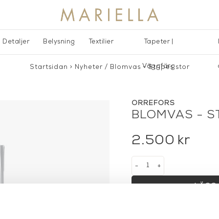
Detaljer
Belysning
Textilier
Tapeter |
Väggfärg
Startsidan
>
Nyheter
/
Blomvas - Stripes stor
ORREFORS
BLOMVAS - S
2.500
kr
-
+
LÄGG 
Lagerstatus:
I lager