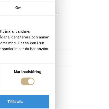
gervaror.
Läs mer
Om
sdagar på lagervaror
r du registrerar dig för vårt nyhetsbrev
 vid köp över 1000:-
större möbler
ll våra användare,
sådana identifierare och annan
UKTEN
betar med. Dessa kan i sin
r samlat in när du har använt
Marknadsföring
Tillåt alla