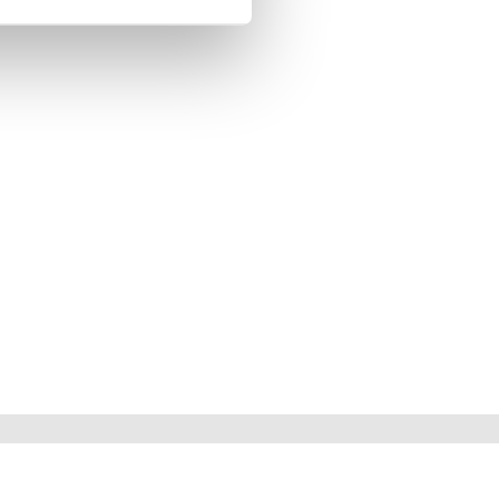
ER
NYHETSBREV