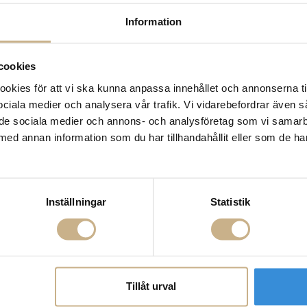
14 dagars returrätt på la
Information
Leverans inom 3-5 arbet
Få
10% välkomstrabatt
nä
Fri frakt på mindra varor
cookies
900:- i frakt vid köp av 
kies för att vi ska kunna anpassa innehållet och annonserna ti
Hämta i butik
 sociala medier och analysera vår trafik. Vi vidarebefordrar även 
FRÅGA OSS OM PROD
ill de sociala medier och annons- och analysföretag som vi samar
med annan information som du har tillhandahållit eller som de ha
BESKRIVNING
SPECIFIKATIONER
Inställningar
Statistik
Tillåt urval