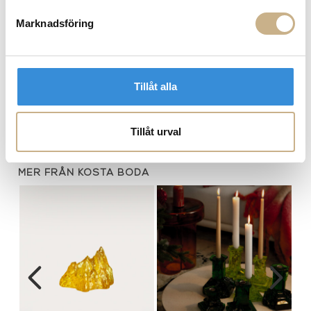
Marknadsföring
FRÅGA OSS OM PRODUKTEN
BESKRIVNING
Tillåt alla
SPECIFIKATIONER
Tillåt urval
MER FRÅN KOSTA BODA