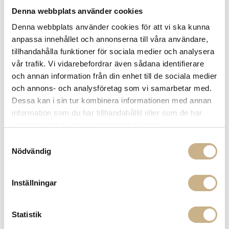
Denna webbplats använder cookies
Denna webbplats använder cookies för att vi ska kunna
anpassa innehållet och annonserna till våra användare,
KOSTA BODA
tillhandahålla funktioner för sociala medier och analysera
BLOMVAS - PETROL
vår trafik. Vi vidarebefordrar även sådana identifierare
och annan information från din enhet till de sociala medier
1.590
kr
och annons- och analysföretag som vi samarbetar med.
Dessa kan i sin tur kombinera informationen med annan
information som du har tillhandahållit eller som de har
-
+
LÄGG I VARUKORG
samlat in när du har använt deras tjänster.
Lagerstatus:
I lager
Samtyckesval
Nödvändig
14 dagars returrätt på lagervaror.
Läs mer
Leverans inom 3-5 arbetsdagar på lagervaror
Få
10% välkomstrabatt
när du registrerar dig för vårt
Inställningar
nyhetsbrev
Fri frakt på mindra varor vid köp över 1000:-
900:- i frakt vid köp av större möbler
Statistik
Hämta i butik