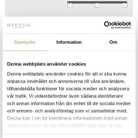
Samtycke
Information
Om
BESLAG - GRAF BIG CC 1168 MM
Denna webbplats använder cookies
699
kr
Denna webbplats använder cookies för att vi ska kunna
anpassa innehållet och annonserna till våra användare,
tillhandahålla funktioner för sociala medier och analysera
vår trafik. Vi vidarebefordrar även sådana identifierare
-
+
LÄGG I VARUKORG
och annan information från din enhet till de sociala medier
och annons- och analysföretag som vi samarbetar med.
Lagerstatus:
Beställningsvara
Dessa kan i sin tur kombinera informationen med annan
14 dagars returrätt på lagervaror.
Läs mer
information som du har tillhandahållit eller som de har
Leverans inom 3-5 arbetsdagar på lagervaror
samlat in när du har använt deras tjänster.