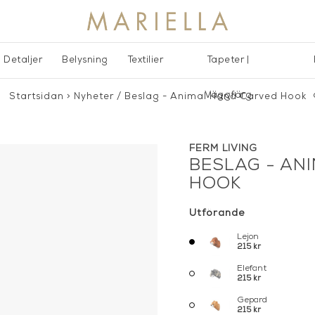
Detaljer
Belysning
Textilier
Tapeter |
Väggfärg
Startsidan
>
Nyheter
/
Beslag - Animal Hand Carved Hook
FERM LIVING
BESLAG - AN
HOOK
Utförande
Lejon
215 kr
Elefant
215 kr
Gepard
215 kr