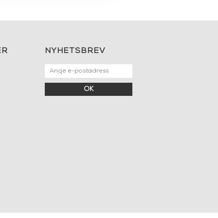
ER
NYHETSBREV
OK