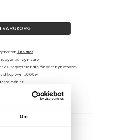
I VARUKORG
gervaror.
Läs mer
sdagar på lagervaror
r du registrerar dig för vårt nyhetsbrev
 vid köp över 1000:-
större möbler
UKTEN
Om