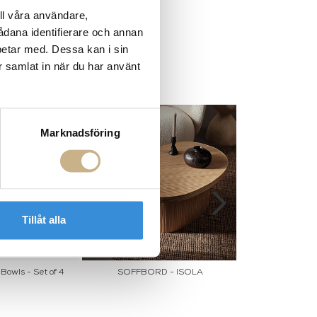
ll våra användare,
sådana identifierare och annan
betar med. Dessa kan i sin
r samlat in när du har använt
Marknadsföring
Tillåt alla
Bowls - Set of 4
SOFFBORD - ISOLA
Sidobord - Min