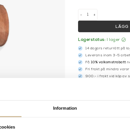
-
+
LÄGG 
Lagerstatus:
I lager
14 dagars returrätt på la
Leverans inom 3-5 arbet
Få
10% välkomstrabatt
nä
Fri frakt på mindra varor
900:- i frakt vid köp av 
Hämta i butik
FRÅGA OSS OM PROD
Information
BESKRIVNING
SPECIFIKATIONER
cookies