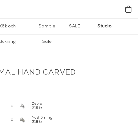
Kök och
Sample
SALE
Studio
dukning
Sale
IMAL HAND CARVED
Zebra
215 kr
Noshörning
215 kr