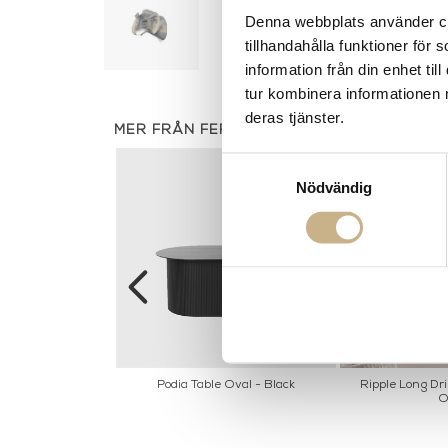
Denna webbplats använder coo
tillhandahålla funktioner för
information från din enhet t
tur kombinera informationen 
deras tjänster.
MER FRÅN FERM LIVING
Samtyckesval
Nödvändig
k - Svart
Podia Table Oval - Black
Ripple Long Dri
O