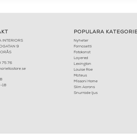
AKT
POPULÄRA KATEGORI
A INTERIORS
Nyheter
ROGATAN 9
Fornasetti
BORÅS
Fotokonst
Layered
 75 76
Lexington
riellastore.se
Louise Roe
Mateus
18
Missoni Home
0-18
Slim Aarons
Snurrade ljus