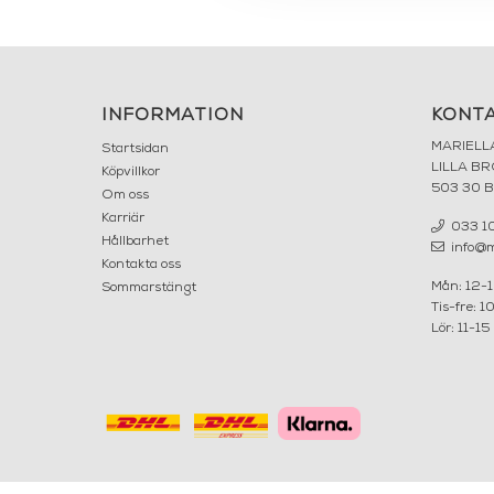
INFORMATION
KONT
MARIELL
Startsidan
LILLA B
Köpvillkor
503 30 
Om oss
Karriär
033 10
Hållbarhet
info@ma
Kontakta oss
Mån: 12-
Sommarstängt
Tis-fre: 1
Lör: 11-15