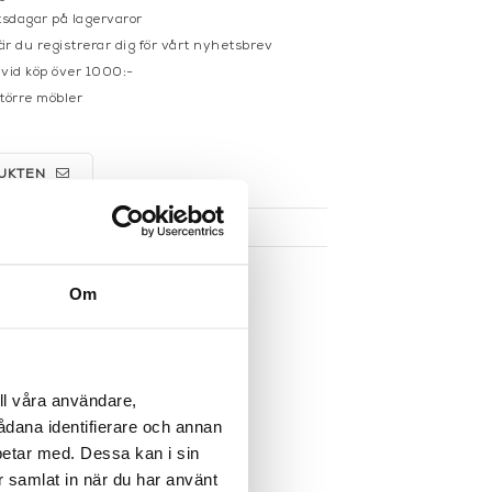
sdagar på lagervaror
r du registrerar dig för vårt nyhetsbrev
 vid köp över 1000:-
större möbler
UKTEN
Om
ll våra användare,
sådana identifierare och annan
betar med. Dessa kan i sin
r samlat in när du har använt