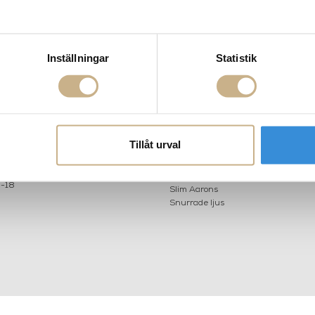
Inställningar
Statistik
AKT
POPULÄRA KATEGORI
A INTERIORS
Nyheter
ROGATAN 9
Fornasetti
BORÅS
Fotokonst
Layered
 75 76
Lexington
Tillåt urval
riellastore.se
Louise Roe
Mateus
18
Missoni Home
0-18
Slim Aarons
Snurrade ljus