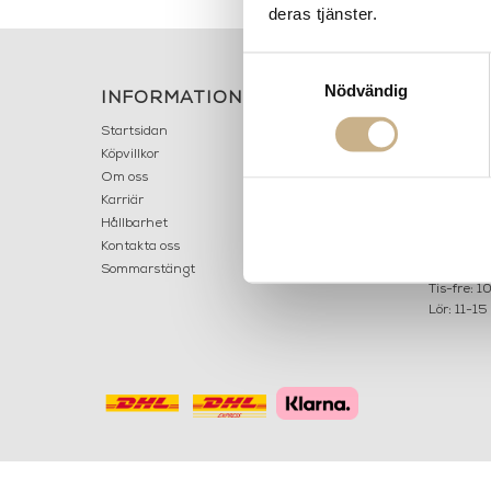
deras tjänster.
Samtyckesval
Nödvändig
INFORMATION
KONT
MARIELL
Startsidan
LILLA B
Köpvillkor
503 30 
Om oss
Karriär
033 10
Hållbarhet
info@ma
Kontakta oss
Mån: 12-
Sommarstängt
Tis-fre: 1
Lör: 11-15