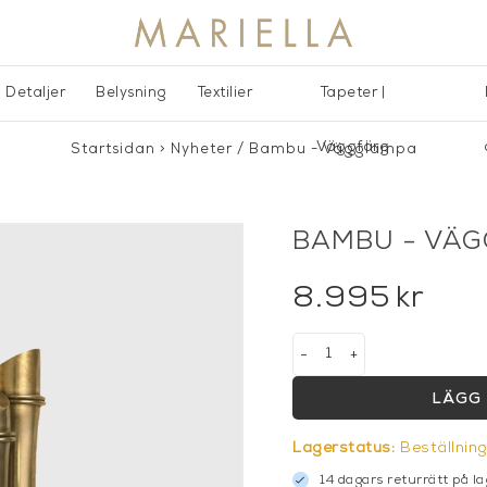
Detaljer
Belysning
Textilier
Tapeter |
Väggfärg
Startsidan
>
Nyheter
/
Bambu - Vägglampa
BAMBU - VÄ
8.995
kr
-
+
LÄGG 
Lagerstatus:
Beställnin
14 dagars returrätt på la