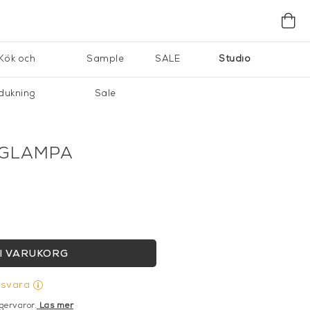
Kök och
Sample
SALE
Studio
dukning
Sale
GGLAMPA
I VARUKORG
gsvara
gervaror.
Läs mer