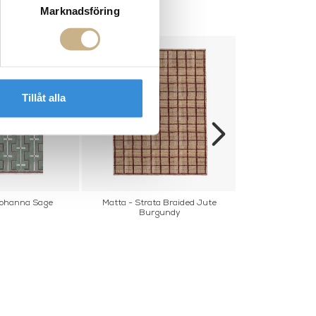
Marknadsföring
Tillåt alla
Johanna Sage
Matta - Strata Braided Jute
RESIDUE SHA
Burgundy
BONE