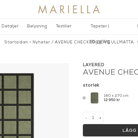
Detaljer
Belysning
Textilier
Tapeter |
Väggfärg
Startsidan
>
Nyheter
/
AVENUE CHECKED OLIVE ULLMATTA
LAYERED
AVENUE CHEC
storlek
180 x 270 cm
12 950 kr
-
+
LÄGG 