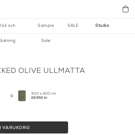
Kök och
Sample
SALE
Studio
dukning
Sale
KED OLIVE ULLMATTA
300 x 400 cm
26 950 kr
I VARUKORG