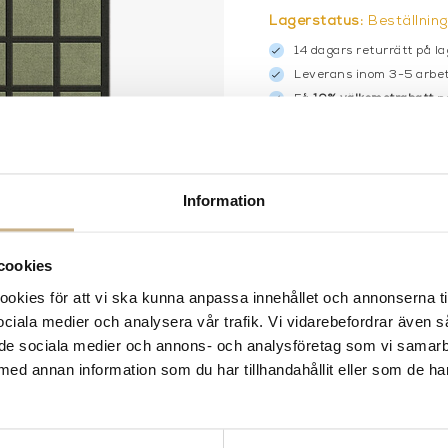
Lagerstatus:
Beställnin
14 dagars returrätt på la
Leverans inom 3-5 arbet
Få
10% välkomstrabatt
nä
Fri frakt på mindra varor
900:- i frakt vid köp av 
Hämta i butik
Information
FRÅGA OSS OM PROD
BESKRIVNING
cookies
kies för att vi ska kunna anpassa innehållet och annonserna ti
SPECIFIKATIONER
 sociala medier och analysera vår trafik. Vi vidarebefordrar även 
ill de sociala medier och annons- och analysföretag som vi samar
med annan information som du har tillhandahållit eller som de ha