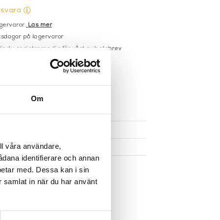
gsvara
gervaror.
Läs mer
sdagar på lagervaror
r du registrerar dig för vårt nyhetsbrev
 vid köp över 1000:-
större möbler
Om
UKTEN
ll våra användare,
sådana identifierare och annan
betar med. Dessa kan i sin
r samlat in när du har använt