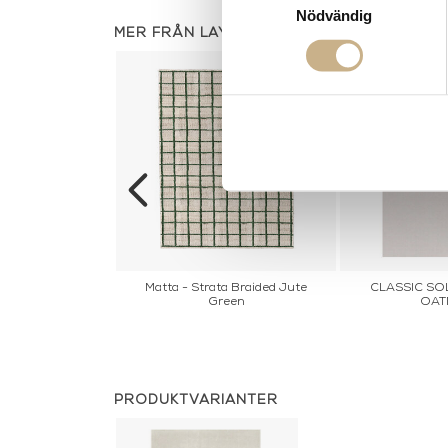
Nödvändig
MER FRÅN LAYERED
RESIDUE SAGE
Matta - Strata Braided Jute
CLASSIC SO
MATTA
Green
OAT
PRODUKTVARIANTER