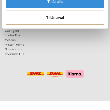
Tillåt alla
KATEGORIER
Nyheter
Fornasetti
Tillåt urval
OK
Fotokonst
Layered
Lexington
Louise Roe
Mateus
Missoni Home
Slim Aarons
Snurrade ljus