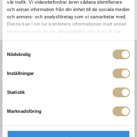
vår trafik. Vi vidarebefordrar även sådana identifierare
och annan information från din enhet till de sociala medier
och annons- och analysföretag som vi samarbetar med.
Astep - Vägglampa
Vägglampa - Le Sfere 2
Dessa kan i sin tur kombinera informationen med annan
Cinquanta Twin
information som du har tillhandahållit eller som de har
samlat in när du har använt deras tjänster.
Samtyckesval
Nödvändig
INFORMATION
KONTAKT
MARIELLA INTERIORS
Startsidan
Inställningar
LILLA BROGATAN 9
Köpvillkor
503 30 BORÅS
Om oss
Karriär
033 10 75 76
Statistik
Hållbarhet
info@mariellastore.se
Kontakta oss
Mån: 12-18
Sommarstängt
Marknadsföring
Tis-fre: 10-18
Lör: 11-15
POPULÄRA
NYHETSBREV