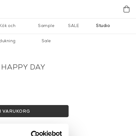
Kök och
Sample
SALE
Studio
dukning
Sale
H HAPPY DAY
I VARUKORG
gervaror.
Läs mer