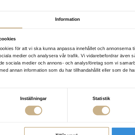
Leverans inom 3-5 arbet
Få
10% välkomstrabatt
nä
Information
Fri frakt på mindra varor
900:- i frakt vid köp av 
Hämta i butik
cookies
kies för att vi ska kunna anpassa innehållet och annonserna ti
FRÅGA OSS OM PROD
 sociala medier och analysera vår trafik. Vi vidarebefordrar även 
ill de sociala medier och annons- och analysföretag som vi samar
BESKRIVNING
med annan information som du har tillhandahållit eller som de ha
Inställningar
Statistik