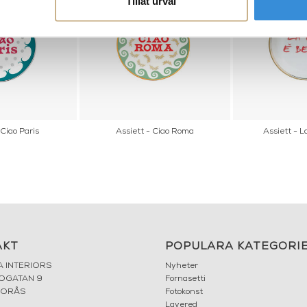
Tillåt urval
 Ciao Paris
Assiett - Ciao Roma
Assiett - La
AKT
POPULÄRA KATEGORI
A INTERIORS
Nyheter
ROGATAN 9
Fornasetti
BORÅS
Fotokonst
Layered