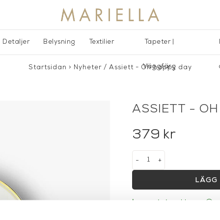
Detaljer
Belysning
Textilier
Tapeter |
Väggfärg
Startsidan
>
Nyheter
/
Assiett - Oh happy day
ASSIETT - O
379
kr
-
+
LÄGG 
Lagerstatus:
I lager
14 dagars returrätt på la