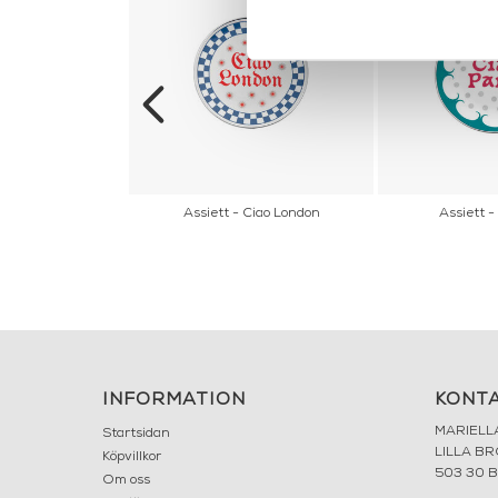
uk - Happy
Assiett - Ciao London
Assiett -
INFORMATION
KONT
MARIELL
Startsidan
LILLA B
Köpvillkor
503 30 
Om oss