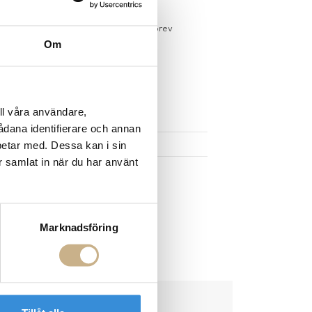
sdagar på lagervaror
r du registrerar dig för vårt nyhetsbrev
Om
 vid köp över 1000:-
större möbler
ll våra användare,
UKTEN
sådana identifierare och annan
betar med. Dessa kan i sin
r samlat in när du har använt
Marknadsföring