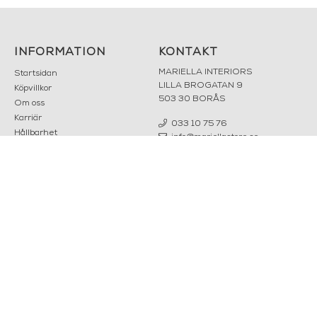
INFORMATION
KONTAKT
MARIELLA INTERIORS
Startsidan
LILLA BROGATAN 9
Köpvillkor
503 30 BORÅS
Om oss
Karriär
033 10 75 76
Hållbarhet
info@mariellastore.se
Kontakta oss
Mån: 12-18
Sommarstängt
Tis-fre: 10-18
Lör: 11-15
POPULÄRA
NYHETSBREV
KATEGORIER
Nyheter
Fornasetti
OK
Fotokonst
Layered