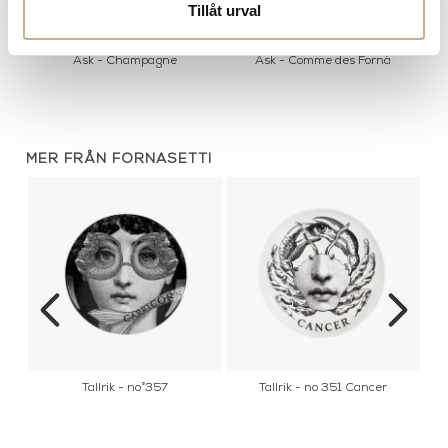
Tillåt urval
Ask - Champagne
Ask - Comme des Fornà
MER FRÅN FORNASETTI
Tallrik - no°357
Tallrik - no 351 Cancer
y