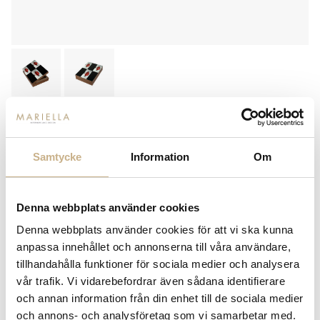
FORNASETTI
ASK - KISS COLOUR
Samtycke
Information
Om
15.300
kr
Denna webbplats använder cookies
-
+
LÄGG I VARUKORG
Denna webbplats använder cookies för att vi ska kunna
Lagerstatus:
Best.vara 4-5 månader
anpassa innehållet och annonserna till våra användare,
tillhandahålla funktioner för sociala medier och analysera
14 dagars returrätt på lagervaror.
Läs mer
vår trafik. Vi vidarebefordrar även sådana identifierare
Leverans inom 3-5 arbetsdagar på lagervaror
och annan information från din enhet till de sociala medier
Få
10% välkomstrabatt
när du registrerar dig för vårt
nyhetsbrev
och annons- och analysföretag som vi samarbetar med.