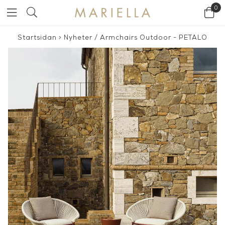
0
Startsidan
>
Nyheter
/
Armchairs Outdoor - PETALO