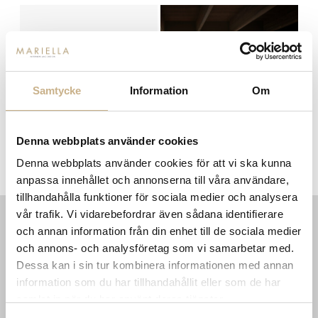
Samtycke
Information
Om
Denna webbplats använder cookies
ir
Sofa Outdoor - SWAY-
Soffa - Edmond
Denna webbplats använder cookies för att vi ska kunna
moduler
anpassa innehållet och annonserna till våra användare,
tillhandahålla funktioner för sociala medier och analysera
vår trafik. Vi vidarebefordrar även sådana identifierare
och annan information från din enhet till de sociala medier
INFORMATION
KONTAKT
och annons- och analysföretag som vi samarbetar med.
MARIELLA INTERIORS
Startsidan
Dessa kan i sin tur kombinera informationen med annan
LILLA BROGATAN 9
Köpvillkor
information som du har tillhandahållit eller som de har
503 30 BORÅS
Om oss
samlat in när du har använt deras tjänster.
Karriär
033 10 75 76