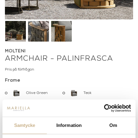
MOLTENI
ARMCHAIR - PALINFRASCA
Pris på förfrågan
Frame
Olive Green
Teak
Klädsel
Jacquard Elisir
Bouclé Luna 8020
Samtycke
Information
Om
2011
Jacquard Eolo