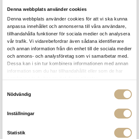
3042
Denna webbplats använder cookies
Lagerstatus:
Beställningsvara
Denna webbplats använder cookies för att vi ska kunna
14 dagars returrätt på lagervaror.
Läs mer
anpassa innehållet och annonserna till våra användare,
Leverans inom 3-5 arbetsdagar på lagervaror
tillhandahålla funktioner för sociala medier och analysera
Få
10% välkomstrabatt
när du registrerar dig för vårt
vår trafik. Vi vidarebefordrar även sådana identifierare
nyhetsbrev
och annan information från din enhet till de sociala medier
Fri frakt på mindra varor vid köp över 1000:-
och annons- och analysföretag som vi samarbetar med.
900:- i frakt vid köp av större möbler
Dessa kan i sin tur kombinera informationen med annan
Hämta i butik
information som du har tillhandahållit eller som de har
samlat in när du har använt deras tjänster.
FRÅGA OSS OM PRODUKTEN
Samtyckesval
Nödvändig
BESKRIVNING
Inställningar
SPECIFIKATIONER
Statistik