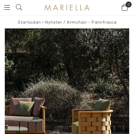
0
Startsidan
>
Nyheter
/
Armchair - Palinfrasca