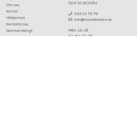
503 30 BORÅS
Om oss
Karriär
033 10 75 76
Hållbarhet
info@mariellastore.se
Kontakta oss
Mån: 12-18
Sommarstängt
Tis-fre: 10-18
Lör: 11-15
POPULÄRA
NYHETSBREV
KATEGORIER
Nyheter
Fornasetti
OK
Fotokonst
Layered
Lexington
Louise Roe
Mateus
Missoni Home
Slim Aarons
Snurrade ljus