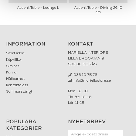
Accent Table - Lounge L
Accent Table - Dining Ø140
cm
INFORMATION
KONTAKT
MARIELLA INTERIORS
Startsidan
LILLA BROGATAN 9
Köpvillkor
503 30 BORÅS
Om oss
Karriär
033 10 75 76
Hållbarhet
info@mariellastore.se
Kontakta oss
Mån: 12-18
Sommarstängt
Tis-fre: 10-18
Lör: 11-15
POPULÄRA
NYHETSBREV
KATEGORIER