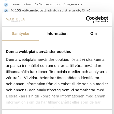
Leverans inom 3-5 arbetsdagar på lagervaror
Få
10% välkomstrabatt
när du registrerar dig för vårt
nyhetsbrev
Fri frakt på mindra varor vid köp över 1000:-
900:- i frakt vid köp av större möbler
Samtycke
Information
Om
Hämta i butik
FRÅGA OSS OM PRODUKTEN
Denna webbplats använder cookies
Denna webbplats använder cookies för att vi ska kunna
anpassa innehållet och annonserna till våra användare,
BESKRIVNING
tillhandahålla funktioner för sociala medier och analysera
vår trafik. Vi vidarebefordrar även sådana identifierare
och annan information från din enhet till de sociala medier
och annons- och analysföretag som vi samarbetar med.
PRODUKTVARIANTER
Dessa kan i sin tur kombinera informationen med annan
information som du har tillhandahållit eller som de har
samlat in när du har använt deras tjänster.