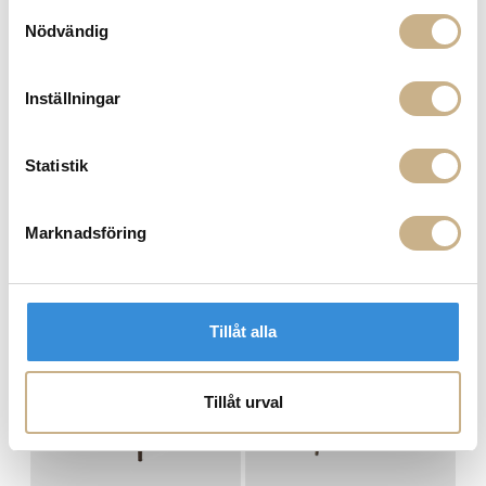
Samtyckesval
Nödvändig
Inställningar
Accent Table - Café
Accent Table - Dining Ø140
cm
Statistik
Marknadsföring
MER FRÅN MATER
Tillåt alla
Tillåt urval