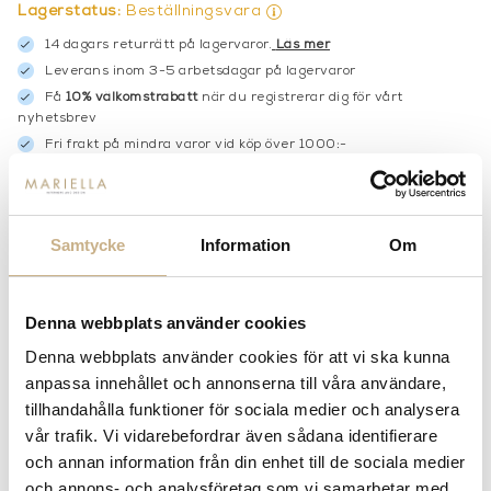
Lagerstatus:
Beställningsvara
14 dagars returrätt på lagervaror.
Läs mer
Leverans inom 3-5 arbetsdagar på lagervaror
Få
10% välkomstrabatt
när du registrerar dig för vårt
nyhetsbrev
Fri frakt på mindra varor vid köp över 1000:-
900:- i frakt vid köp av större möbler
Hämta i butik
Samtycke
Information
Om
FRÅGA OSS OM PRODUKTEN
Denna webbplats använder cookies
BESKRIVNING
Denna webbplats använder cookies för att vi ska kunna
anpassa innehållet och annonserna till våra användare,
tillhandahålla funktioner för sociala medier och analysera
vår trafik. Vi vidarebefordrar även sådana identifierare
PRODUKTVARIANTER
och annan information från din enhet till de sociala medier
och annons- och analysföretag som vi samarbetar med.