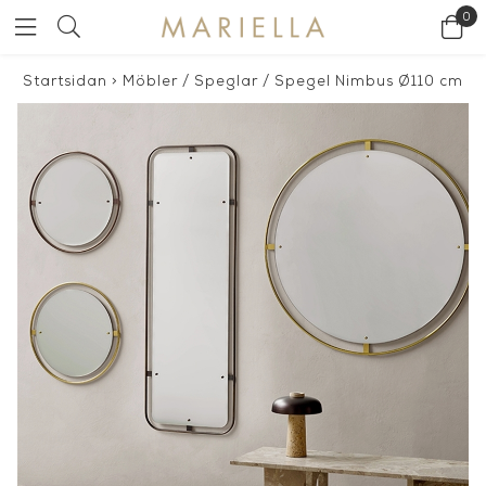
0
Startsidan
>
Möbler
/
Speglar
/
Spegel Nimbus Ø110 cm