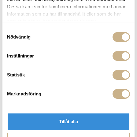
Dessa kan i sin tur kombinera informationen med annan
information som du har tillhandahållit eller som de har
samlat in när du har använt deras tjänster.
Samtyckesval
Nödvändig
Inställningar
Spegel - Nimbus Ø 60 cm
Statistik
MER FRÅN AUDO COPENHAGEN
Marknadsföring
Tillåt alla