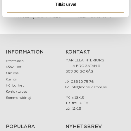
Tillåt urval
Audo Snaregade Table Round
Soffa - Radiohus P3
INFORMATION
KONTAKT
MARIELLA INTERIORS
Startsidan
LILLA BROGATAN 9
Köpvillkor
503 30 BORÅS
Om oss
Karriär
033 10 75 76
Hållbarhet
info@mariellastore.se
Kontakta oss
Mån: 12-18
Sommarstängt
Tis-fre: 10-18
Lör: 11-15
POPULÄRA
NYHETSBREV