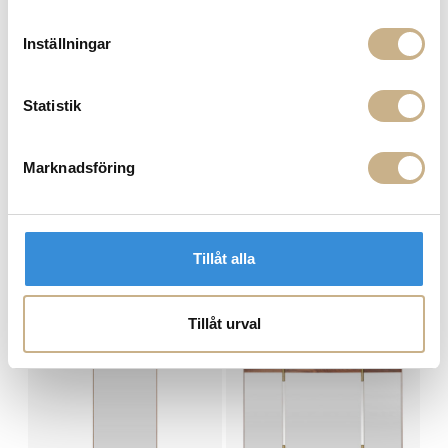
900:- i frakt vid köp av större möbler
Hämta i butik
Inställningar
FRÅGA OSS OM PRODUKTEN
Statistik
BESKRIVNING
Marknadsföring
SPECIFIKATIONER
Tillåt alla
PRODUKTVARIANTER
Tillåt urval