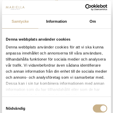
Samtycke
Information
Om
GUBI
SPEGEL - VANITY WALL MIRROR
Denna webbplats använder cookies
2
Denna webbplats använder cookies för att vi ska kunna
11.450
anpassa innehållet och annonserna till våra användare,
kr
tillhandahålla funktioner för sociala medier och analysera
vår trafik. Vi vidarebefordrar även sådana identifierare
-
+
LÄGG I VARUKORG
och annan information från din enhet till de sociala medier
och annons- och analysföretag som vi samarbetar med.
Lagerstatus:
Beställningsvara
Dessa kan i sin tur kombinera informationen med annan
14 dagars returrätt på lagervaror.
Läs mer
information som du har tillhandahållit eller som de har
Leverans inom 3-5 arbetsdagar på lagervaror
samlat in när du har använt deras tjänster.
Få
10% välkomstrabatt
när du registrerar dig för vårt
Samtyckesval
nyhetsbrev
Nödvändig
Fri frakt på mindra varor vid köp över 1000:-