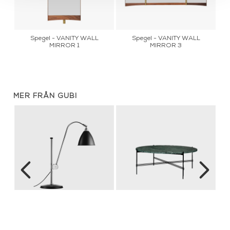
Spegel - VANITY WALL
Spegel - VANITY WALL
MIRROR 1
MIRROR 3
MER FRÅN GUBI
rs
Bestlite - BL1 Chrome
Soffbord - TS Table Ø105
Ta