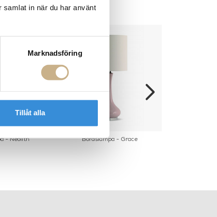
r samlat in när du har använt
Marknadsföring
Tillåt alla
 - Neolith
Bordslampa - Grace
Vägglamp