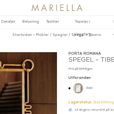
Detaljer
Belysning
Textilier
Tapeter |
Väggfärg
Startsidan
>
Möbler
/
Speglar
/
Spegel - Tiberio
PORTA ROMANA
SPEGEL - TIB
Pris på förfrågan
Utföranden
Gold
Lagerstatus:
Beställnin
14 dagars returrätt på la