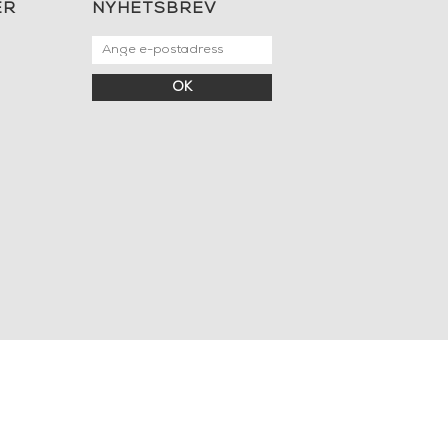
ER
NYHETSBREV
OK