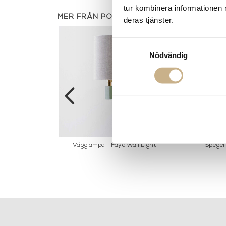
tur kombinera informationen 
MER FRÅN PORTA ROMANA
deras tjänster.
Samtyckesval
Nödvändig
a - Luca
Vägglampa - Faye Wall Light
Spegel 