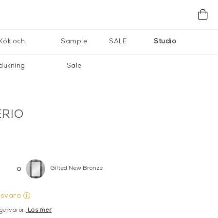
Kök och
Sample
SALE
Studio
dukning
Sale
ERIO
Gilted New Bronze
gsvara
gervaror.
Läs mer