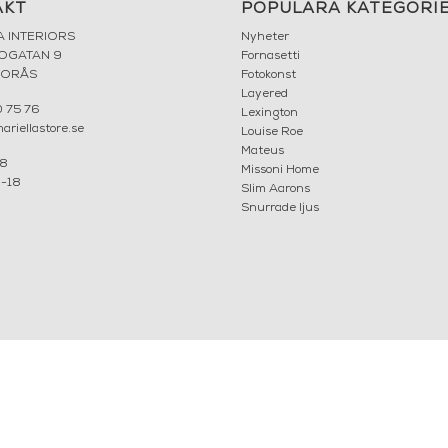
AKT
POPULÄRA KATEGORI
A INTERIORS
Nyheter
ROGATAN 9
Fornasetti
BORÅS
Fotokonst
Layered
 75 76
Lexington
riellastore.se
Louise Roe
Mateus
18
Missoni Home
0-18
Slim Aarons
Snurrade ljus