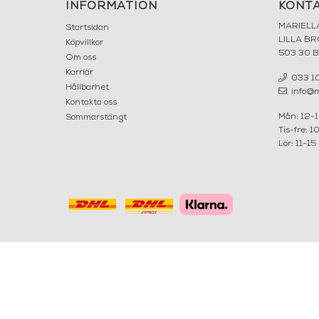
INFORMATION
KONT
MARIELL
Startsidan
LILLA B
Köpvillkor
503 30 
Om oss
Karriär
033 10
Hållbarhet
info@ma
Kontakta oss
Mån: 12-
Sommarstängt
Tis-fre: 1
Lör: 11-15