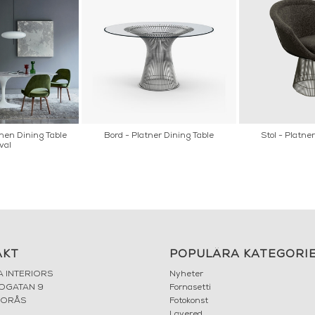
nen Dining Table
Bord - Platner Dining Table
Stol - Platne
val
AKT
POPULÄRA KATEGORI
A INTERIORS
Nyheter
ROGATAN 9
Fornasetti
BORÅS
Fotokonst
Layered