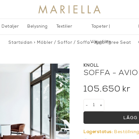
Detaljer
Belysning
Textilier
Tapeter |
Väggfärg
Startsidan
>
Möbler
/
Soffor
/
Soffa - Avio Three Seat
KNOLL
SOFFA - AVIO
105.650
kr
-
+
LÄGG 
Lagerstatus:
Beställnin