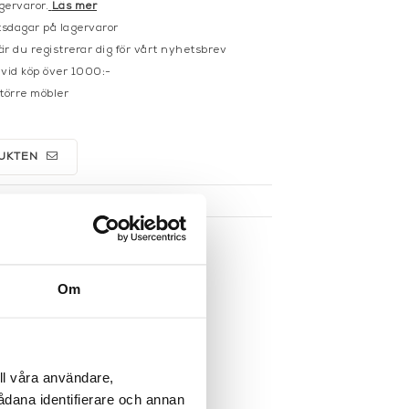
gervaror.
Läs mer
sdagar på lagervaror
r du registrerar dig för vårt nyhetsbrev
 vid köp över 1000:-
större möbler
UKTEN
Om
ll våra användare,
sådana identifierare och annan