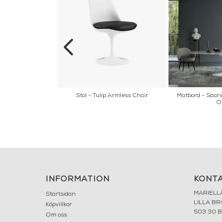
ip Arm Chair
Stol - Tulip Armless Chair
Matbord - Saari
O
INFORMATION
KONT
MARIELL
Startsidan
LILLA B
Köpvillkor
503 30 
Om oss