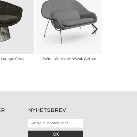
r Lounge Chair
Soffa - Saarinen Womb Settee
Stol - Wa
ER
NYHETSBREV
OK