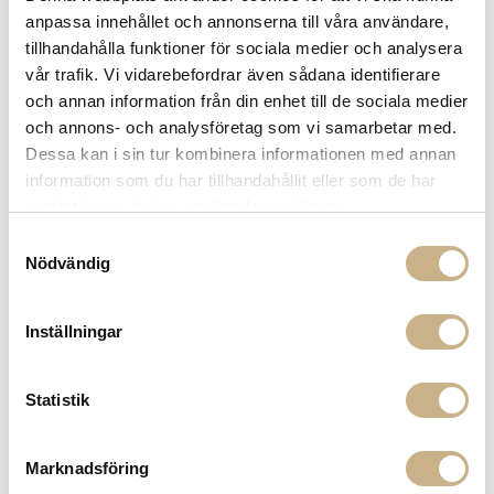
Leverans inom 3-5 arbetsdagar på lagervaror
anpassa innehållet och annonserna till våra användare,
Få
10% välkomstrabatt
när du registrerar dig för vårt
tillhandahålla funktioner för sociala medier och analysera
nyhetsbrev
vår trafik. Vi vidarebefordrar även sådana identifierare
Fri frakt på mindra varor vid köp över 1000:-
och annan information från din enhet till de sociala medier
900:- i frakt vid köp av större möbler
och annons- och analysföretag som vi samarbetar med.
Hämta i butik
Dessa kan i sin tur kombinera informationen med annan
information som du har tillhandahållit eller som de har
FRÅGA OSS OM PRODUKTEN
samlat in när du har använt deras tjänster.
Samtyckesval
Nödvändig
BESKRIVNING
SPECIFIKATIONER
Inställningar
Statistik
MER FRÅN ETHNICRAFT
Marknadsföring