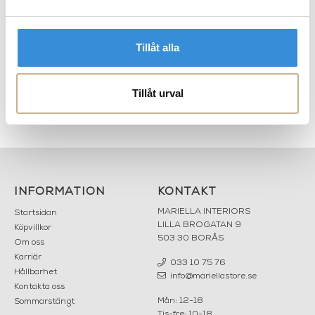
Tillåt alla
Tillåt urval
Bänk - Spindle Bench
Sidobord - Tripod Side Table
INFORMATION
KONTAKT
MARIELLA INTERIORS
Startsidan
LILLA BROGATAN 9
Köpvillkor
503 30 BORÅS
Om oss
Karriär
033 10 75 76
Hållbarhet
info@mariellastore.se
Kontakta oss
Mån: 12-18
Sommarstängt
Tis-fre: 10-18