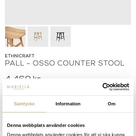
ETHNICRAFT
PALL - OSSO COUNTER STOOL
4.469
kr
Samtycke
Information
Om
-
+
LÄGG I VARUKORG
Lagerstatus:
Beställningsvara
Denna webbplats använder cookies
14 dagars returrätt på lagervaror.
Läs mer
Denna webbplats använder cookies för att vi ska kunna