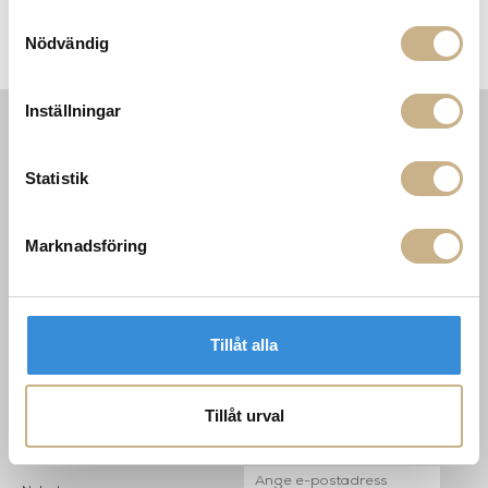
Samtyckesval
Nödvändig
Soffbord - Maylis
Armchair Outdoor - BOBOLI
Inställningar
INFORMATION
KONTAKT
Statistik
MARIELLA INTERIORS
Startsidan
LILLA BROGATAN 9
Köpvillkor
503 30 BORÅS
Om oss
Marknadsföring
Karriär
033 10 75 76
Hållbarhet
info@mariellastore.se
Kontakta oss
Mån: 12-18
Sommarstängt
Tillåt alla
Tis-fre: 10-18
Lör: 11-15
Tillåt urval
POPULÄRA
NYHETSBREV
KATEGORIER