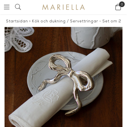
0
Startsidan
>
Kök och dukning
/
Servettringar - Set om 2