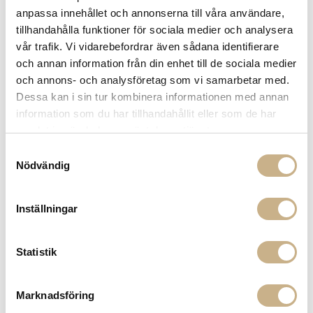
Få
10% välkomstrabatt
när du registrerar dig för vårt
anpassa innehållet och annonserna till våra användare,
nyhetsbrev
tillhandahålla funktioner för sociala medier och analysera
Fri frakt på mindra varor vid köp över 1000:-
vår trafik. Vi vidarebefordrar även sådana identifierare
900:- i frakt vid köp av större möbler
och annan information från din enhet till de sociala medier
Hämta i butik
och annons- och analysföretag som vi samarbetar med.
Dessa kan i sin tur kombinera informationen med annan
FRÅGA OSS OM PRODUKTEN
information som du har tillhandahållit eller som de har
samlat in när du har använt deras tjänster.
Samtyckesval
BESKRIVNING
Nödvändig
SPECIFIKATIONER
Inställningar
PRODUKTVARIANTER
Statistik
Marknadsföring