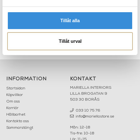
Tillåt alla
Tillåt urval
Assiett med stjärntecken -
Assiett med stjärntecken -
Cancer
Capricorn
INFORMATION
KONTAKT
MARIELLA INTERIORS
Startsidan
LILLA BROGATAN 9
Köpvillkor
503 30 BORÅS
Om oss
Karriär
033 10 75 76
Hållbarhet
info@mariellastore.se
Kontakta oss
Mån: 12-18
Sommarstängt
Tis-fre: 10-18
Lör: 11-15