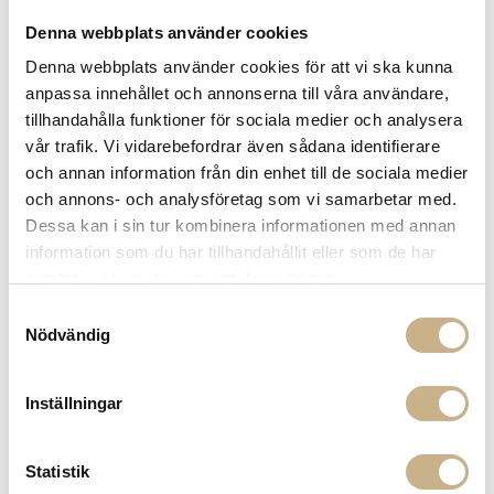
Denna webbplats använder cookies
Denna webbplats använder cookies för att vi ska kunna
anpassa innehållet och annonserna till våra användare,
tillhandahålla funktioner för sociala medier och analysera
SET OM 2 - LINNE SERVETTER
vår trafik. Vi vidarebefordrar även sådana identifierare
och annan information från din enhet till de sociala medier
379
kr
och annons- och analysföretag som vi samarbetar med.
Dessa kan i sin tur kombinera informationen med annan
information som du har tillhandahållit eller som de har
-
+
LÄGG I VARUKORG
samlat in när du har använt deras tjänster.
Lagerstatus:
I lager
Samtyckesval
Nödvändig
14 dagars returrätt på lagervaror.
Läs mer
Leverans inom 3-5 arbetsdagar på lagervaror
Få
10% välkomstrabatt
när du registrerar dig för vårt
Inställningar
nyhetsbrev
Fri frakt på mindra varor vid köp över 1000:-
900:- i frakt vid köp av större möbler
Statistik
Hämta i butik