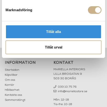
Marknadsföring
FRÅGA OSS OM PRODUKTEN
BESKRIVNING
Tillåt alla
SPECIFIKATIONER
Tillåt urval
PRODUKTVARIANTER