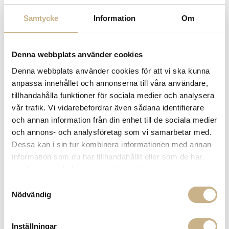
I lager
I lager
Samtycke
Information
Om
BURK I MARMOR - PINK LUISA
ASK I KERAMIK -
SAND/SILVERKULOR
3.900 kr
2.899 kr
Denna webbplats använder cookies
Denna webbplats använder cookies för att vi ska kunna
anpassa innehållet och annonserna till våra användare,
tillhandahålla funktioner för sociala medier och analysera
vår trafik. Vi vidarebefordrar även sådana identifierare
och annan information från din enhet till de sociala medier
och annons- och analysföretag som vi samarbetar med.
Dessa kan i sin tur kombinera informationen med annan
information som du har tillhandahållit eller som de har
I lager
I lager
samlat in när du har använt deras tjänster.
ASK I KERAMIK - GREIGE/SILVER
PLÄD - TIE DYE 2
Samtyckesval
2.899 kr
6.695 kr
Nödvändig
Inställningar