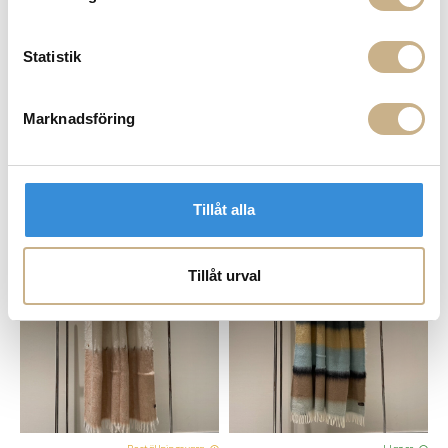
Statistik
Marknadsföring
Beställningsvara
Beställningsvara
PLÄD - TIE DYE 14
PLÄD - ROZCO MOHAIR 29
Tillåt alla
6.695 kr
3.725 kr
Tillåt urval