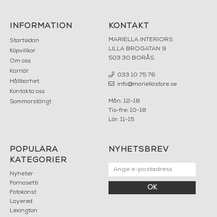
INFORMATION
KONTAKT
MARIELLA INTERIORS
Startsidan
LILLA BROGATAN 9
Köpvillkor
503 30 BORÅS
Om oss
Karriär
033 10 75 76
Hållbarhet
info@mariellastore.se
Kontakta oss
Mån: 12-18
Sommarstängt
Tis-fre: 10-18
Lör: 11-15
POPULÄRA
NYHETSBREV
KATEGORIER
Nyheter
Fornasetti
OK
Fotokonst
Layered
Lexington