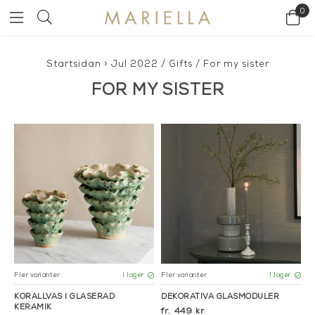
0
Startsidan
>
Jul 2022
/
Gifts
/
For my sister
FOR MY SISTER
Fler varianter
Fler varianter
I lager
I lager
KORALLVAS I GLASERAD
DEKORATIVA GLASMODULER
KERAMIK
449 kr