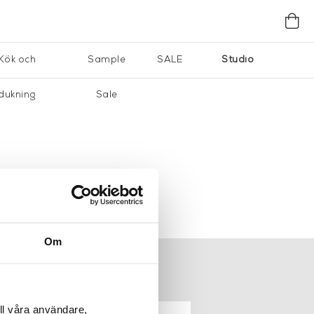
Kök och
Sample
SALE
Studio
dukning
Sale
Om
ER
NYHETSBREV
ll våra användare,