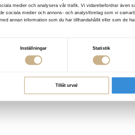
ROGATAN 9
Fornasetti
 sociala medier och analysera vår trafik. Vi vidarebefordrar även 
BORÅS
Fotokonst
ill de sociala medier och annons- och analysföretag som vi samar
Layered
 75 76
Lexington
med annan information som du har tillhandahållit eller som de ha
riellastore.se
Louise Roe
Mateus
18
Missoni Home
0-18
Slim Aarons
Snurrade ljus
Inställningar
Statistik
Tillåt urval