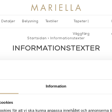
Detaljer
Belysning
Textilier
Tapeter |
Väggfärg
Startsidan
>
Informationstexter
INFORMATIONSTEXTER
Information
AKT
POPULÄRA KATEGORI
cookies
A INTERIORS
Nyheter
kies för att vi ska kunna anpassa innehållet och annonserna ti