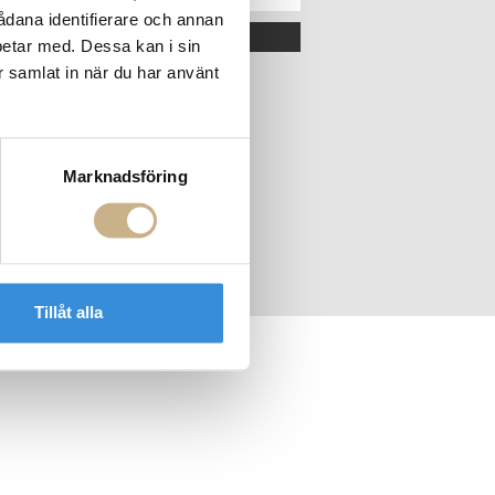
sådana identifierare och annan
OK
betar med. Dessa kan i sin
r samlat in när du har använt
Marknadsföring
Tillåt alla