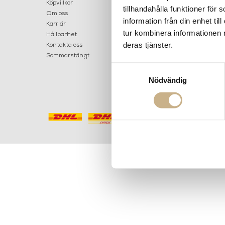
LILLA B
Köpvillkor
tillhandahålla funktioner för
503 30 
Om oss
information från din enhet t
Karriär
033 10
tur kombinera informationen 
Hållbarhet
info@ma
deras tjänster.
Kontakta oss
Mån: 12-
Sommarstängt
Tis-fre: 1
Samtyckesval
Lör: 11-15
Nödvändig