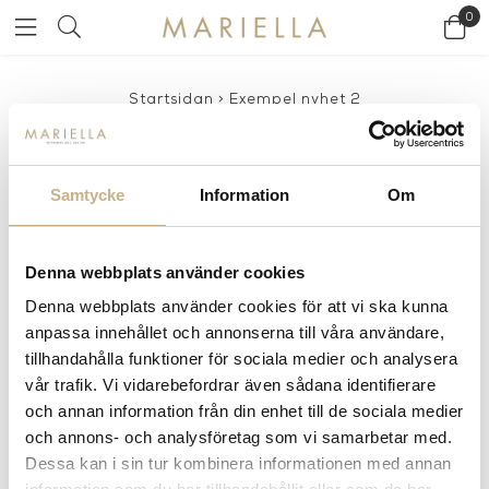
0
Startsidan
>
Exempel nyhet 2
SORTERINGEN AV NYHETER.
2012-08-02
Samtycke
Information
Om
Det är publiceringsdatumet som styr vilken
nyhet som hamnar överst, nyast kommer
Denna webbplats använder cookies
först.
Denna webbplats använder cookies för att vi ska kunna
anpassa innehållet och annonserna till våra användare,
För att manipulera ordningen av nyheterna behöver du se
tillhandahålla funktioner för sociala medier och analysera
till att den nyheten du vill ha först har senast
vår trafik. Vi vidarebefordrar även sådana identifierare
publiceringsdatum.
och annan information från din enhet till de sociala medier
och annons- och analysföretag som vi samarbetar med.
Dessa kan i sin tur kombinera informationen med annan