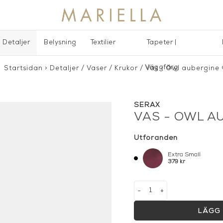
Detaljer
Belysning
Textilier
Tapeter |
Väggfärg
Startsidan
>
Detaljer
/
Vaser / Krukor
/
Vas - Owl aubergine
SERAX
VAS - OWL A
Utföranden
Extra Small
379 kr
-
+
LÄGG 