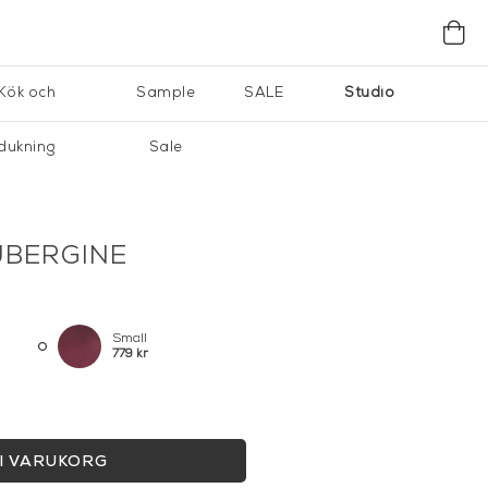
Kök och
Sample
SALE
Studio
dukning
Sale
UBERGINE
Small
779 kr
I VARUKORG