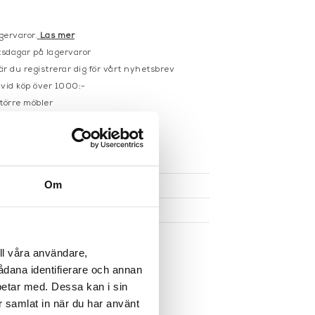
gervaror.
Läs mer
sdagar på lagervaror
r du registrerar dig för vårt nyhetsbrev
 vid köp över 1000:-
större möbler
UKTEN
Om
ll våra användare,
sådana identifierare och annan
betar med. Dessa kan i sin
r samlat in när du har använt