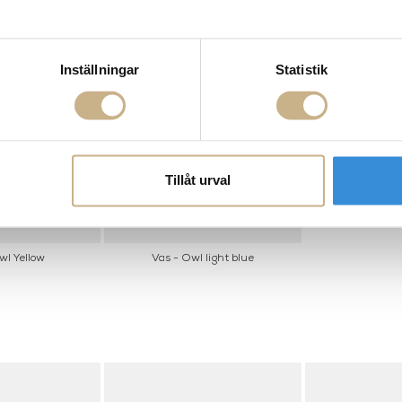
Inställningar
Statistik
Tillåt urval
wl Yellow
Vas - Owl light blue