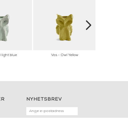
 light blue
Vas - Owl Yellow
Vas Aguaje - S
ER
NYHETSBREV
OK