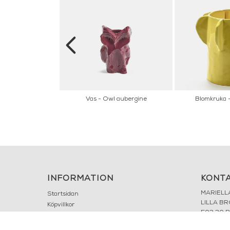
ntiago De Borja
Vas - Owl aubergine
Blomkruka -
INFORMATION
KONT
MARIELL
Startsidan
LILLA B
Köpvillkor
503 30 
Om oss
Karriär