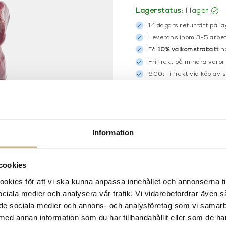
Lagerstatus:
I lager
14 dagars returrätt på la
Leverans inom 3-5 arbet
Få
10% välkomstrabatt
nä
Fri frakt på mindra varor
900:- i frakt vid köp av 
Hämta i butik
FRÅGA OSS OM PROD
Information
BESKRIVNING
SPECIFIKATIONER
cookies
kies för att vi ska kunna anpassa innehållet och annonserna ti
 sociala medier och analysera vår trafik. Vi vidarebefordrar även 
ill de sociala medier och annons- och analysföretag som vi samar
med annan information som du har tillhandahållit eller som de ha