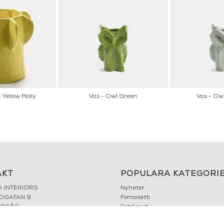
 Yellow Molly
Vas - Owl Green
Vas - Owl
AKT
POPULÄRA KATEGORI
A INTERIORS
Nyheter
ROGATAN 9
Fornasetti
BORÅS
Fotokonst
Layered