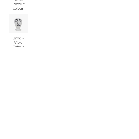
Vase
Farfalle
colour
Urna -
Viola
Colour
urna -
Antipatico
urna -
Cavalieris
originale