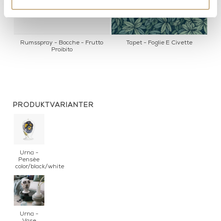
o
Rumsspray - Bocche - Frutto
Tapet - Foglie E Civette
Proibito
PRODUKTVARIANTER
Urna -
Pensèe
color/black/white
Urna -