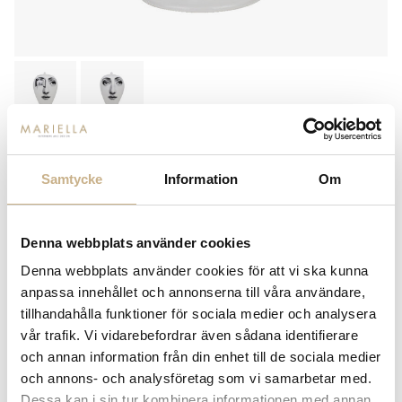
FORNASETTI
URNA - ALLA FINESTRA
Samtycke
Information
Om
ORIGINALE
9.900
kr
Denna webbplats använder cookies
Denna webbplats använder cookies för att vi ska kunna
-
+
LÄGG I VARUKORG
anpassa innehållet och annonserna till våra användare,
tillhandahålla funktioner för sociala medier och analysera
Lagerstatus:
I lager
vår trafik. Vi vidarebefordrar även sådana identifierare
och annan information från din enhet till de sociala medier
14 dagars returrätt på lagervaror.
Läs mer
och annons- och analysföretag som vi samarbetar med.
Leverans inom 3-5 arbetsdagar på lagervaror
Dessa kan i sin tur kombinera informationen med annan
Få
10% välkomstrabatt
när du registrerar dig för vårt