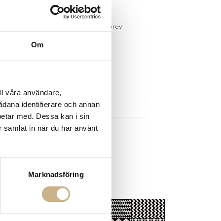
gervaror.
Läs mer
sdagar på lagervaror
r du registrerar dig för vårt nyhetsbrev
 vid köp över 1000:-
Om
större möbler
UKTEN
ll våra användare,
sådana identifierare och annan
betar med. Dessa kan i sin
r samlat in när du har använt
Marknadsföring