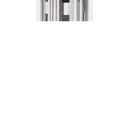
Doftljus - Décor
Architettura
Doftljus - Décor Farfalle e
balaustra