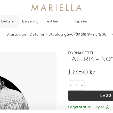
Detaljer
Belysning
Textilier
Tapeter |
Väggfärg
Startsidan
>
Detaljer
/
Utvalda gåvor
/
Tallrik - no°206
FORNASETTI
TALLRIK - NO
1.850
kr
-
+
LÄGG 
Lagerstatus:
I lager