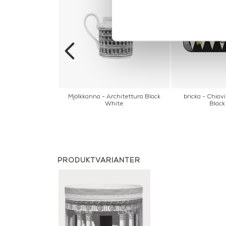
ola Colour
Mjölkkanna - Architettura Black
bricka - Chiav
White
Black
PRODUKTVARIANTER