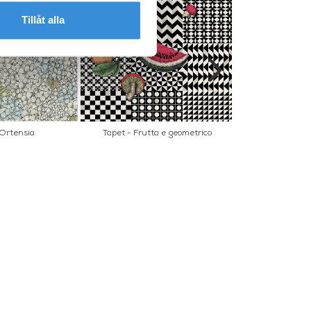
Tillåt alla
 Ortensia
Tapet - Frutta e geometrico
Tallrik