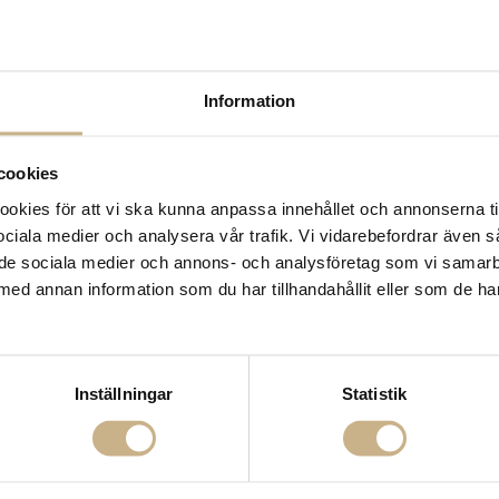
14 dagars returrätt på la
Leverans inom 3-5 arbet
Få
10% välkomstrabatt
nä
Fri frakt på mindra varor
Information
900:- i frakt vid köp av 
Hämta i butik
cookies
FRÅGA OSS OM PROD
kies för att vi ska kunna anpassa innehållet och annonserna ti
 sociala medier och analysera vår trafik. Vi vidarebefordrar även 
BESKRIVNING
ill de sociala medier och annons- och analysföretag som vi samar
med annan information som du har tillhandahållit eller som de ha
Inställningar
Statistik