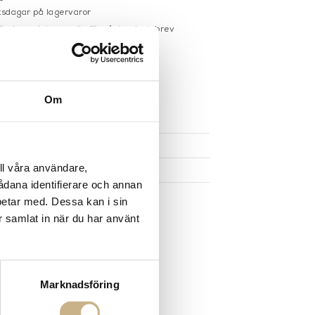
sdagar på lagervaror
r du registrerar dig för vårt nyhetsbrev
 vid köp över 1000:-
större möbler
Om
UKTEN
ll våra användare,
sådana identifierare och annan
betar med. Dessa kan i sin
r samlat in när du har använt
Marknadsföring