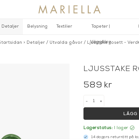
Detaljer
Belysning
Textilier
Tapeter |
Väggfärg
Startsidan
>
Detaljer
/
Utvalda gåvor
/
Ljusstake rosett - Verd
LJUSSTAKE R
589
kr
-
+
LÄGG 
Lagerstatus:
I lager
14 dagars returrätt på la