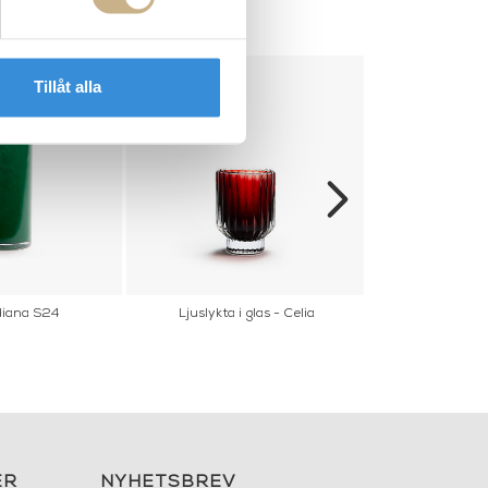
Tillåt alla
diana S24
Ljuslykta i glas - Celia
Burk - Mag
ER
NYHETSBREV