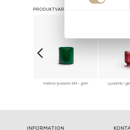
PRODUKTVARIANTER
ibbon - Green
Indiana ljuslykta S14 - grön
Ljuslykta i gl
INFORMATION
KONT