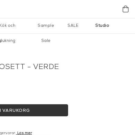
Kök och
Sample
SALE
Studio
dukning
Sale
e
OSETT - VERDE
I VARUKORG
gervaror.
Läs mer