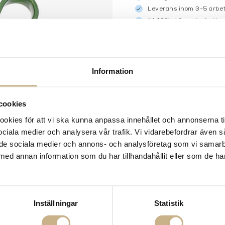
Leverans inom 3-5 arbet
Få
10% välkomstrabatt
nä
Fri frakt på mindra varor
900:- i frakt vid köp av 
Hämta i butik
Information
FRÅGA OSS OM PROD
cookies
BESKRIVNING
kies för att vi ska kunna anpassa innehållet och annonserna ti
SPECIFIKATIONER
 sociala medier och analysera vår trafik. Vi vidarebefordrar även 
ill de sociala medier och annons- och analysföretag som vi samar
med annan information som du har tillhandahållit eller som de ha
Inställningar
Statistik