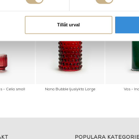
Tillåt urval
as - Celia small
Nana Bubble ljuslykta Large
Vas - In
AKT
POPULÄRA KATEGORI