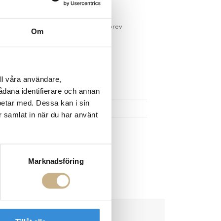
gervaror.
Läs mer
sdagar på lagervaror
r du registrerar dig för vårt nyhetsbrev
Om
 vid köp över 1000:-
större möbler
ll våra användare,
UKTEN
sådana identifierare och annan
betar med. Dessa kan i sin
r samlat in när du har använt
Marknadsföring