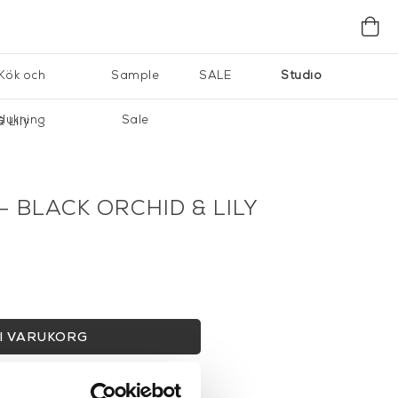
Kök och
Sample
SALE
Studio
dukning
Sale
 Lily
 BLACK ORCHID & LILY
I VARUKORG