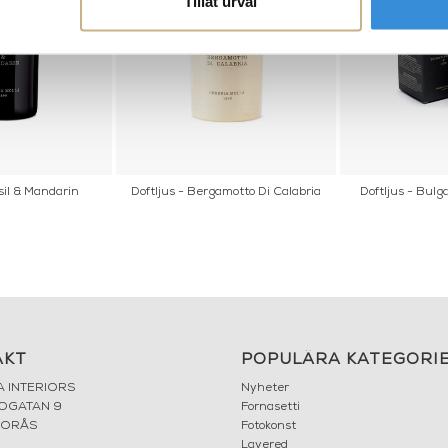
Tillåt urval
sil & Mandarin
Doftljus - Bergamotto Di Calabria
Doftljus - Bulg
AKT
POPULÄRA KATEGORI
A INTERIORS
Nyheter
ROGATAN 9
Fornasetti
BORÅS
Fotokonst
Layered