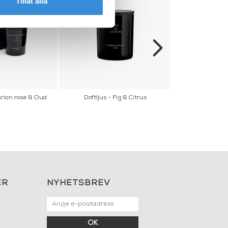
Tillåt alla
arian rose & Oud
Doftljus - Fig & Citrus
Doftljus - 
ER
NYHETSBREV
OK