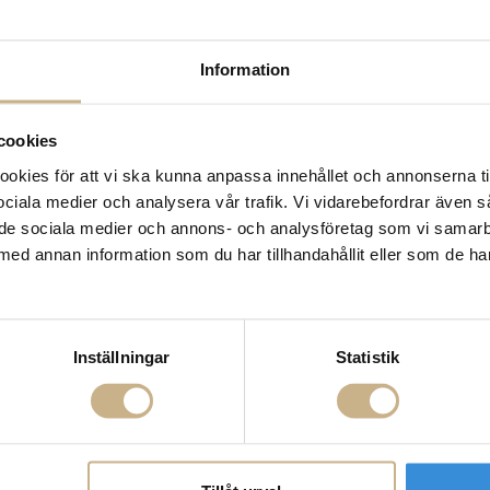
14 dagars returrätt på la
Leverans inom 3-5 arbet
Få
10% välkomstrabatt
nä
Information
Fri frakt på mindra varor
900:- i frakt vid köp av 
Hämta i butik
cookies
kies för att vi ska kunna anpassa innehållet och annonserna ti
FRÅGA OSS OM PROD
 sociala medier och analysera vår trafik. Vi vidarebefordrar även 
ill de sociala medier och annons- och analysföretag som vi samar
BESKRIVNING
med annan information som du har tillhandahållit eller som de ha
Inställningar
Statistik