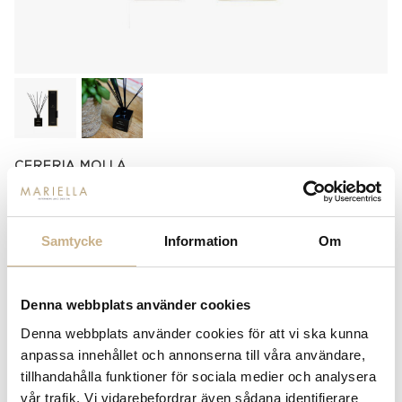
CERERIA MOLLÁ
DOFTPINNAR - BASIL &
MANDARIN
Samtycke
Information
Om
429
kr
Denna webbplats använder cookies
-
+
LÄGG I VARUKORG
Denna webbplats använder cookies för att vi ska kunna
Lagerstatus:
I lager
anpassa innehållet och annonserna till våra användare,
14 dagars returrätt på lagervaror.
Läs mer
tillhandahålla funktioner för sociala medier och analysera
Leverans inom 3-5 arbetsdagar på lagervaror
vår trafik. Vi vidarebefordrar även sådana identifierare