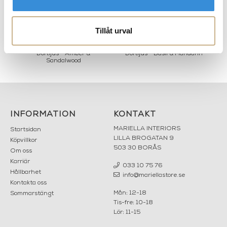
Tillåt urval
&
Doftljus - Amber &
Doftljus - Basil & Mandarin
Sandalwood
INFORMATION
KONTAKT
MARIELLA INTERIORS
Startsidan
LILLA BROGATAN 9
Köpvillkor
503 30 BORÅS
Om oss
Karriär
033 10 75 76
Hållbarhet
info@mariellastore.se
Kontakta oss
Mån: 12-18
Sommarstängt
Tis-fre: 10-18
Lör: 11-15