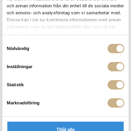
Få
10% välkomstrabatt
när du registrerar dig för vårt
och annan information från din enhet till de sociala medier
nyhetsbrev
och annons- och analysföretag som vi samarbetar med.
Fri frakt på mindra varor vid köp över 1000:-
Dessa kan i sin tur kombinera informationen med annan
900:- i frakt vid köp av större möbler
information som du har tillhandahållit eller som de har
Hämta i butik
samlat in när du har använt deras tjänster.
Samtyckesval
FRÅGA OSS OM PRODUKTEN
Nödvändig
Inställningar
BESKRIVNING
Statistik
PRODUKTVARIANTER
Marknadsföring
Tillåt alla