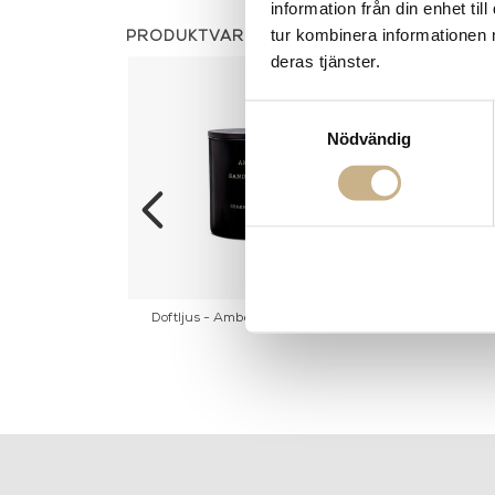
information från din enhet t
tur kombinera informationen 
PRODUKTVARIANTER
deras tjänster.
Samtyckesval
Nödvändig
ack orchid & Lily
Doftljus - Amber & Sandalwood
Doftljus - Ba