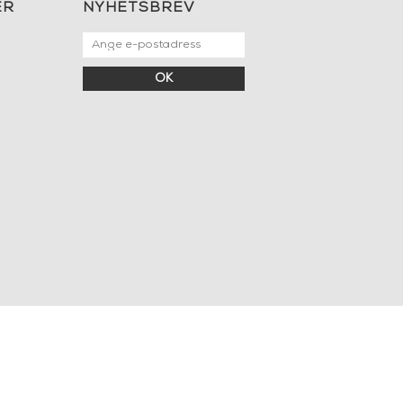
ER
NYHETSBREV
OK