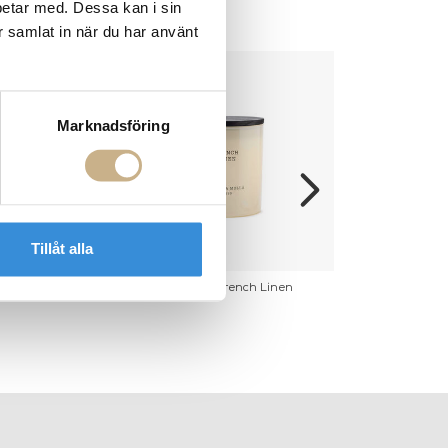
betar med. Dessa kan i sin
r samlat in när du har använt
Marknadsföring
Tillåt alla
Fig & Citrus
Doftljus - French Linen
Doftljus - Gr