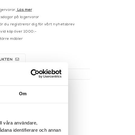
gervaror.
Läs mer
sdagar på lagervaror
r du registrerar dig för vårt nyhetsbrev
 vid köp över 1000:-
större möbler
UKTEN
Om
ll våra användare,
sådana identifierare och annan