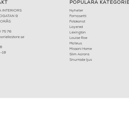
AKT
POPULÄRA KATEGORI
A INTERIORS
Nyheter
ROGATAN 9
Fornasetti
BORÅS
Fotokonst
Layered
 75 76
Lexington
riellastore.se
Louise Roe
Mateus
18
Missoni Home
0-18
Slim Aarons
Snurrade ljus