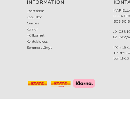
INFORMATION
KONT
MARIELL
Startsidan
LILLA B
Köpvillkor
503 30 
Om oss
Karriär
033 10
Hållbarhet
info@ma
Kontakta oss
Mån: 12-
Sommarstängt
Tis-fre: 1
Lör: 11-15