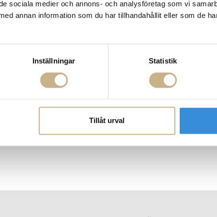
ill de sociala medier och annons- och analysföretag som vi samar
med annan information som du har tillhandahållit eller som de ha
Inställningar
Statistik
Tillåt urval
sil & Mandarin
Doftljus - Bulgarian rose & Oud
Doftljus - 