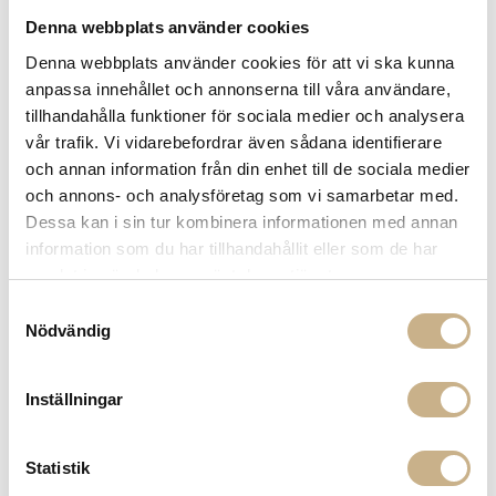
Denna webbplats använder cookies
Denna webbplats använder cookies för att vi ska kunna
anpassa innehållet och annonserna till våra användare,
tillhandahålla funktioner för sociala medier och analysera
ASSIETT - LA VITA E BELLA
vår trafik. Vi vidarebefordrar även sådana identifierare
och annan information från din enhet till de sociala medier
379
kr
och annons- och analysföretag som vi samarbetar med.
Dessa kan i sin tur kombinera informationen med annan
information som du har tillhandahållit eller som de har
-
+
LÄGG I VARUKORG
samlat in när du har använt deras tjänster.
Lagerstatus:
I lager
Samtyckesval
Nödvändig
14 dagars returrätt på lagervaror.
Läs mer
Leverans inom 3-5 arbetsdagar på lagervaror
Få
10% välkomstrabatt
när du registrerar dig för vårt
Inställningar
nyhetsbrev
Fri frakt på mindra varor vid köp över 1000:-
900:- i frakt vid köp av större möbler
Statistik
Hämta i butik