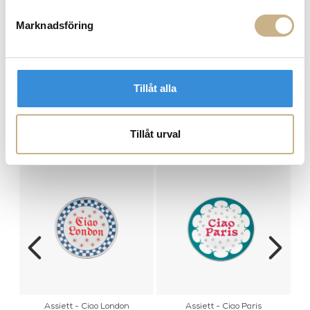
Marknadsföring
FRÅGA OSS OM PRODUKTEN
BESKRIVNING
Tillåt alla
Tillåt urval
PRODUKTVARIANTER
Assiett - Ciao London
Assiett - Ciao Paris