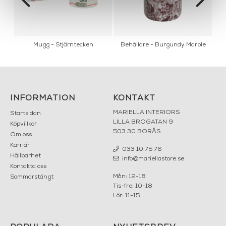
n
Mugg - Stjärntecken
Behållare - Burgundy Marble
INFORMATION
KONTAKT
MARIELLA INTERIORS
Startsidan
LILLA BROGATAN 9
Köpvillkor
503 30 BORÅS
Om oss
Karriär
033 10 75 76
Hållbarhet
info@mariellastore.se
Kontakta oss
Mån: 12-18
Sommarstängt
Tis-fre: 10-18
Lör: 11-15