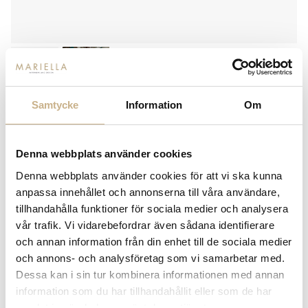
Samtycke
Information
Om
LJUSSTAKE - NOVA
Denna webbplats använder cookies
549
kr
Denna webbplats använder cookies för att vi ska kunna
anpassa innehållet och annonserna till våra användare,
-
+
LÄGG I VARUKORG
tillhandahålla funktioner för sociala medier och analysera
vår trafik. Vi vidarebefordrar även sådana identifierare
Lagerstatus:
I lager
och annan information från din enhet till de sociala medier
14 dagars returrätt på lagervaror.
Läs mer
och annons- och analysföretag som vi samarbetar med.
Leverans inom 3-5 arbetsdagar på lagervaror
Dessa kan i sin tur kombinera informationen med annan
Få
10% välkomstrabatt
när du registrerar dig för vårt
information som du har tillhandahållit eller som de har
nyhetsbrev
samlat in när du har använt deras tjänster.