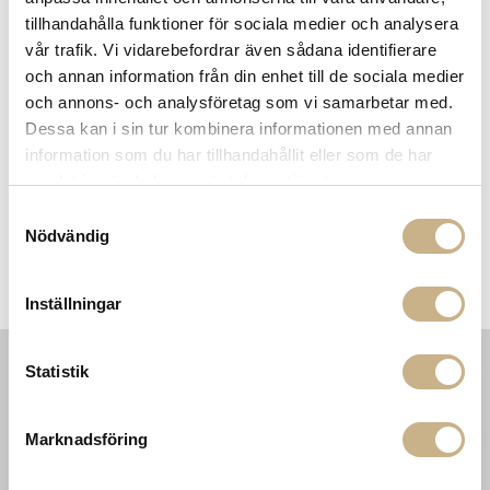
vet att du har rätt adress till sidan kan felet bero
tillhandahålla funktioner för sociala medier och analysera
på en tillfällig driftstörning. Försök i så fall igen
vår trafik. Vi vidarebefordrar även sådana identifierare
lite senare.
och annan information från din enhet till de sociala medier
OBS! Kom du hit genom att klicka på en länk är vi
och annons- och analysföretag som vi samarbetar med.
tacksamma om du meddelar oss vilken det var
Dessa kan i sin tur kombinera informationen med annan
så löser vi problemet.
information som du har tillhandahållit eller som de har
samlat in när du har använt deras tjänster.
Meddela oss här
Samtyckesval
Nödvändig
TILL STARTSIDAN
Inställningar
Statistik
INFORMATION
KONTAKT
MARIELLA INTERIORS
Startsidan
Marknadsföring
LILLA BROGATAN 9
Köpvillkor
503 30 BORÅS
Om oss