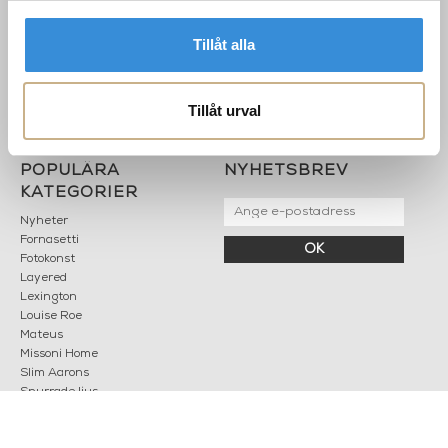
Karriär
033 10 75 76
Hållbarhet
info@mariellastore.se
Tillåt alla
Kontakta oss
Mån: 12-18
Sommarstängt
Tis-fre: 10-18
Tillåt urval
Lör: 11-15
POPULÄRA
NYHETSBREV
KATEGORIER
Nyheter
Fornasetti
OK
Fotokonst
Layered
Lexington
Louise Roe
Mateus
Missoni Home
Slim Aarons
Snurrade ljus