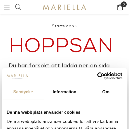
0
Startsidan
>
HOPPSAN
Du har försökt att ladda ner en sida
som inte finns på Jetshops server.
Detta kan bero på följande:
Den angivna adressen är felaktig. Kontrollera
Samtycke
Information
Om
stavningen och försök igen.
Du försöker nå en gammal adress som inte
Denna webbplats använder cookies
längre finns eller kan ha ändrats.
Denna webbplats använder cookies för att vi ska kunna
Du kan ha använt ett gammalt bokmärke. Om du
anpassa innehållet och annonserna till våra användare,